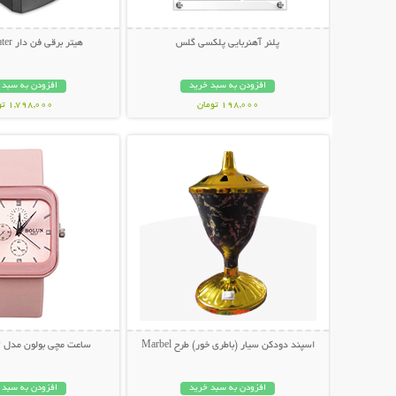
پلنر آهنربایی پلکسی گلس
هیتر برقی فن دار Handy Heater
افزودن به سبد خرید
افزودن به سبد 
198,000 تومان
1,798,000 تومان
نمایش توضیحات بیشتر
نمایش توضیحات 
اسپند دودکن سیار (باطری خور) طرح Marbel
ساعت مچی بولون مدل Bolun A637
افزودن به سبد خرید
افزودن به سبد 