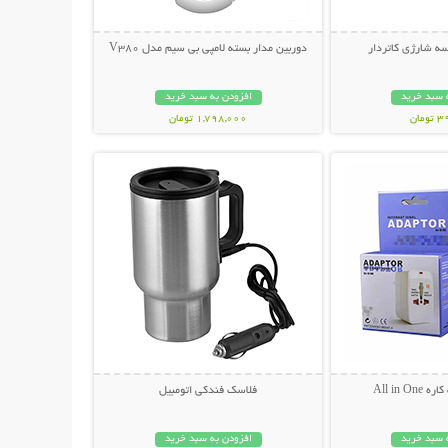
ه شارژی کاتردار
دوربین مدار بسته لامپی بی سیم مدل V380
 سبد خرید
افزودن به سبد خرید
مان
1,798,000 تومان
حات بیشتر
نمایش توضیحات بیشتر
All in O
فلاسک فندکی اتومبیل
 سبد خرید
افزودن به سبد خرید