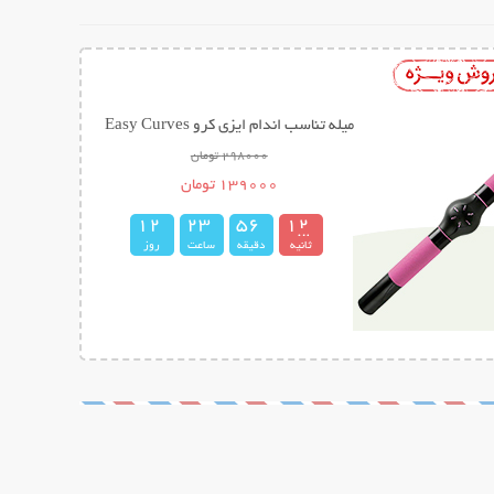
میله تناسب اندام ایزی کرو Easy Curves
298000 تومان
139000 تومان
1
2
2
3
5
6
1
1
2
ثانیه
دقیقه
ساعت
روز