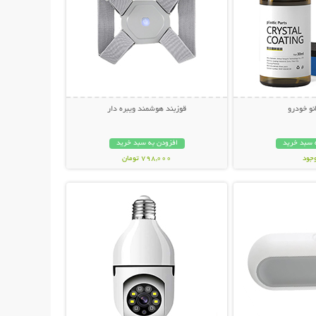
نو خودرو
قوزبند هوشمند ویبره دار
 سبد خرید
افزودن به سبد خرید
وجود
798,000 تومان
حات بیشتر
نمایش توضیحات بیشتر
مان