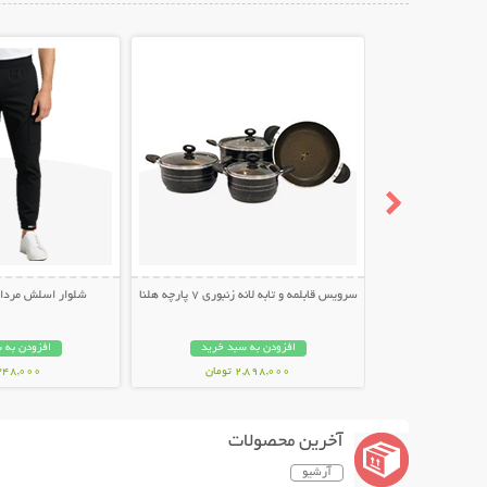
نمایش توضیحات بیشتر
نمایش توضیح
سرویس قابلمه و تابه لانه زنبوری 7 پارچه هلنا
شلوار اسلش مردانه طر
افزودن به سبد خرید
افزودن به 
2,898,000 تومان
348,000 توما
آخرین محصولات
آرشیو