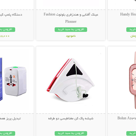
عینک آفتابی و هندزفری بلوتوث Fashion
دستگاه پلمپ کیس
Plonner
خرید
افزودن به سبد خرید
افزودن به
ناموجود
398,000 تو
بیشتر
نمایش توضیحات بیشتر
نمایش توضی
848,000 تومان
شیشه پاک کن مغناطیسی دو طرفه
تبدیل پریز همه کاره ne
خرید
افزودن به سبد خرید
افزودن به