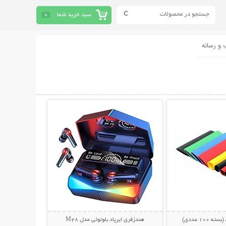
سبد خرید شما
0
 و رسانه
حات بیشتر
نمایش توضیحات بیشتر
100 عددی)
هندزفری ایرپاد بلوتوثی مدل M28