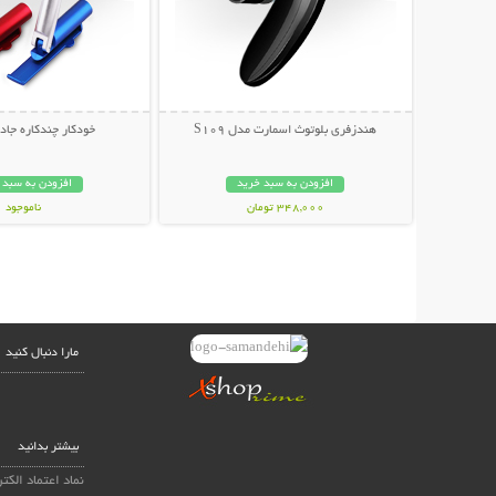
هندزفری بلوتوث اسمارت مدل S109
خودکار چندکاره جادویی 
افزودن به سبد خرید
افزودن به سبد 
348,000 تومان
ناموجود
69,000 تومان
مارا دنبال کنید
بیشتر بدانید
نماد اعتماد الکت