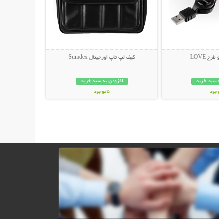
ح LOVE
کیف لپ تاپ اورجینال Sumdex
 سبد خرید
افزودن به سبد خرید
وجود
ناموجود
ان
179,000 تومان