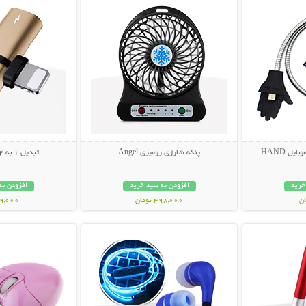
یل HAND
پنکه شارژی رومیزی Angel
تبدیل 1 به 2 سوکت آیفون
خرید
افزودن به سبد خرید
افزودن به
498,000 تومان
49,000 توم
بیشتر
نمایش توضیحات بیشتر
نمایش توضی