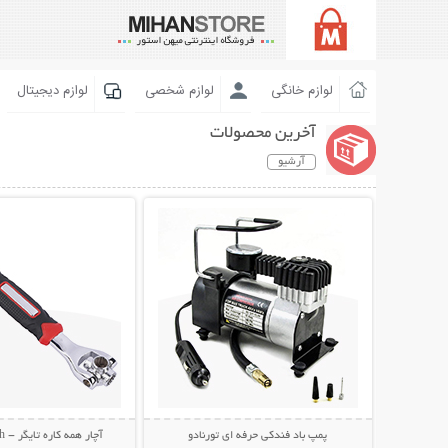
لوازم خانگی
لوازم شخصی
لوازم دیجیتال
آخرین محصولات
آرشیو
نمایش توضیحات بیشتر
نمایش توضیحات 
پمپ باد فندکی حرفه ای تورنادو
آچار همه کاره تایگر - Tiger Wrench