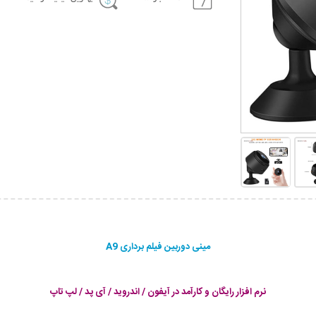
مینی دوربین فیلم برداری A9
نرم افزار رایگان و کارآمد در آیفون / اندروید / آی پد / لپ تاپ