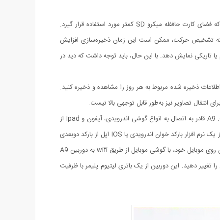
دوربین A9 دارای قابلیت تشخیص حرکت است که در صورتی که در محل نصب حرکتی رخ دهد، دوربین را فعال می‌کند. این ویژگی باعث می‌شود که فضای کارت حافظه میکرو SD کمتر مورد استفاده قرار گیرد.
 3 روز فیلمبرداری را ذخیره می‌کند. با فعال کردن گزینه تشخیص حرکت، ممکن است این زمان ذخیره‌سازی افزایش
اند تصاویر با وضوح بالا را در شرایط نور کم یا تاریکی نمایش دهد. با این حال، باید توجه داشت که دید در
داده و اطلاعات ذخیره شده مربوط به هر روز را مشاهده و ذخیره کنید.
ای انتقال تصاویر نیز به‌طور قابل توجهی بالا نیست.
دوربین A9 یکی از جدیدترین انواع دوربین ورزشی است که از تکنولوژی دید در شب یا به عبارتی Night Vision در هنگام فیلم‌برداری برخوردار است. A9 قادر به اتصال به انواع گوشی اندرویدی، آیفون و Ipad از
طریق شبکه Wifi تا فاصله 10 متری (بسته به قدرت آنتن مودم وای فای ADSL) است. قبل از اتصال گوشی موبایل به دوربین A9 ابتدا باید با استفاده از یک نرم افزار بارکد خوان اندرویدی یا IOS اپل از بارکد دوبعدی
روی کاتالوگ یا جعبه دوربین عکس بگیرید تا نرم افزار مخصوص A9 دانلود شود. پس از دانلود نرم افزار اندرویدی یا اپل دوربین A9 وای فای و نصب آن روی موبایل خود، با گوشی موبایل از طریق wifi به دوربین A9
شده و تصویرش را ببینید و تنظیمات آن را تغییر دهید. این دوربین از یک باتری لیتیوم پلیمر با ظرفیت