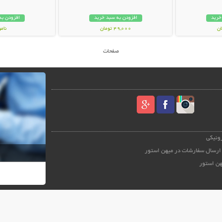
خرید
افزودن به سبد خرید
افزودن به
49,000 تومان
نام
89,000 توم
صفحات
رونیکی
ارسال سفارشات در میهن استور
هن استور