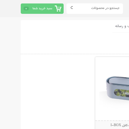
سبد خرید شما
0
 و رسانه
حات بیشتر
ل I-BOX