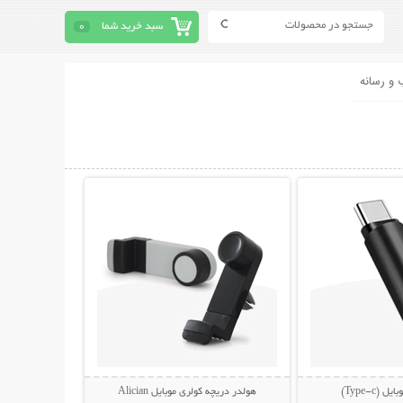
سبد خرید شما
0
 و رسانه
حات بیشتر
نمایش توضیحات بیشتر
(Type-c)
هولدر دریچه کولری موبایل Alician