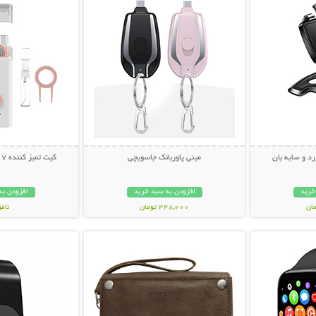
رد و سایه بان
مینی پاوربانک جاسویچی
کیت تمیز کننده 7 کاره Multifunction
خرید
افزودن به سبد خرید
افزودن به
448,000 تومان
نام
بیشتر
نمایش توضیحات بیشتر
نمایش توضی
239,000 تو