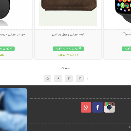
کیف موبایل و پول پرشین
هولدر موبایل دریچه کولر  Car
خرید
افزودن به سبد خرید
افزودن به
398,000 تومان
نام
109,000 تو
صفحات
5
4
3
2
1
ه