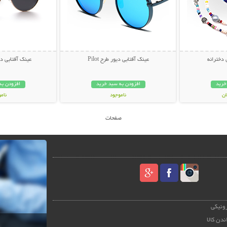
 دخترانه
عینک آفتابی دیور طرح Pilot
عینک آفتابی دیور
خرید
افزودن به سبد خرید
افزودن به
ناموجود
نام
59,000 تومان
45,000 توم
صفحات
رونیکی
ندن کالا