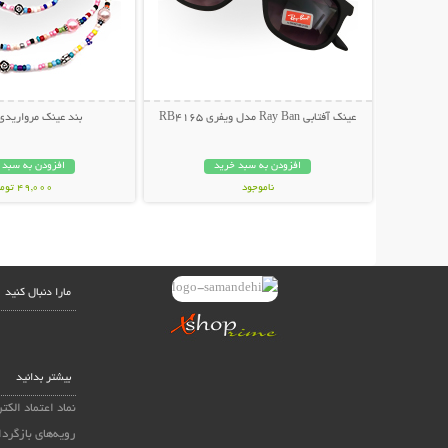
عینک آفتابی Ray Ban مدل ویفری RB4165
بند عینک مرواریدی
افزودن به سبد خرید
افزودن به سبد 
ناموجود
49,000 تومان
139,000 تومان
مارا دنبال کنید
بیشتر بدانید
نماد اعتماد الکت
رویه‌های بازگردا