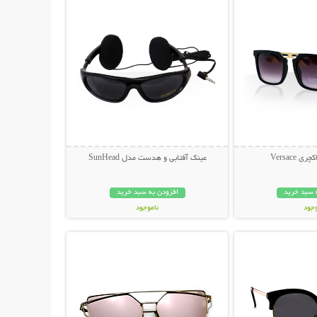
 Versace
عینک آفتابی و هدست مدل SunHead
 سبد خرید
افزودن به سبد خرید
وجود
ناموجود
حات بیشتر
نمایش توضیحات بیشتر
ان
199,000 تومان