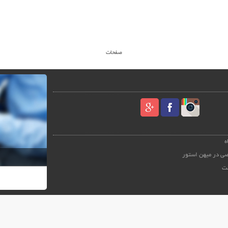
صفحات
ه
ی در میهن استور
ت