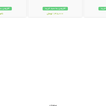
خرید
افزودن به سبد خرید
افزودن به
148,000 تومان
نام
18,800 توم
صفحات