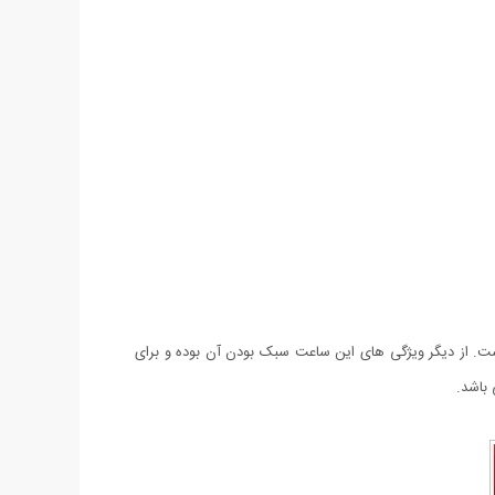
مپانی معتبر Swatch می باشد که دارای بند بسیار منعطف است. از دیگر ویژگی های این ساعت سبک بودن آن بوده و برای
باشد.