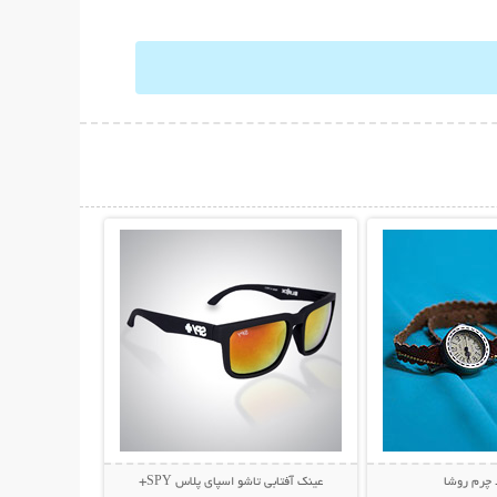
حات بیشتر
نمایش توضیحات بیشتر
 چرم روشا
عینک آفتابی تاشو اسپای پلاس SPY+