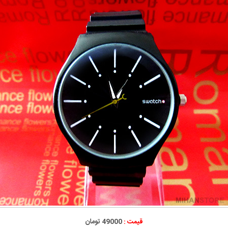
قیمت :
49000 تومان