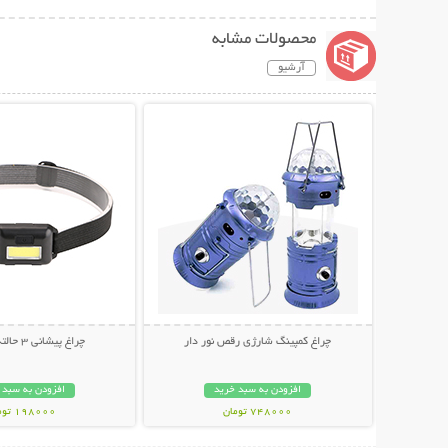
محصولات مشابه
آرشیو
نمایش توضیحات بیشتر
نمایش توضیحات 
چراغ کمپینگ شارژی رقص نور دار
چراغ پیشانی 3 حالته Everest
افزودن به سبد خرید
افزودن به سبد 
748000 تومان
198000 تومان