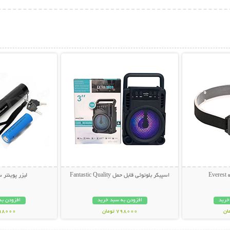
بیشتر
نمایش توضیحات بیشتر
نمایش توضی
اسپیکر بلوتوثی قابل حمل Fantastic Quality
لیزر پوینتر سبز 3
خرید
افزودن به سبد خرید
افزودن به
798000 تومان
998000 تو