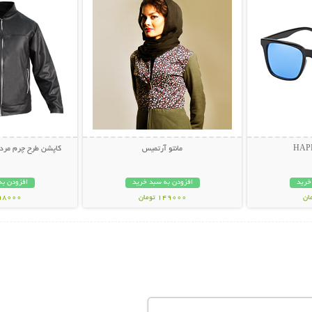
مانتو آرتمیس
کاپشن طرح چرم مردانه م
خرید
افزودن به سبد خرید
افزودن به
149000 تومان
898000 تو