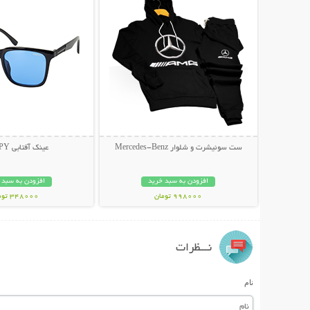
ست سوئیشرت و شلوار Mercedes-Benz
عینک آفتابی HAPPY
افزودن به سبد خرید
افزودن به سبد 
998000 تومان
348000 تومان
نـــظرات
نام