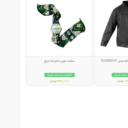
دل DARMAN
ساعت مچی دخترانه ترنج
 سبد خرید
افزودن به سبد خرید
مان
348000 تومان