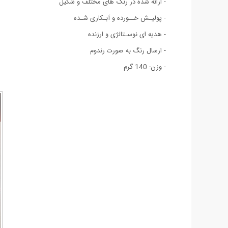
- ارائه شده در رنگ های مختلف و شکیل
- پولیـش خــورده و آبـکاری شـده
- هدیه ای نوسـتالژی و ارزنده
- ارسال رنگ به صورت رندوم
- وزن: 140 گرم