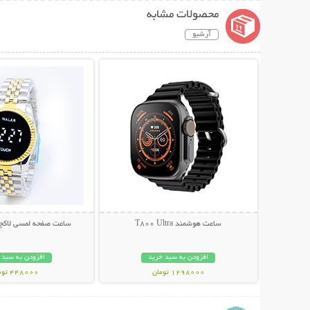
محصولات مشابه
آرشیو
نمایش توضیحات بیشتر
نمایش توضیحات 
ساعت هوشمند T800 Ultra
ساعت صفحه لمسی لاکچری AR
افزودن به سبد خرید
افزودن به سبد 
1298000 تومان
448000 تومان