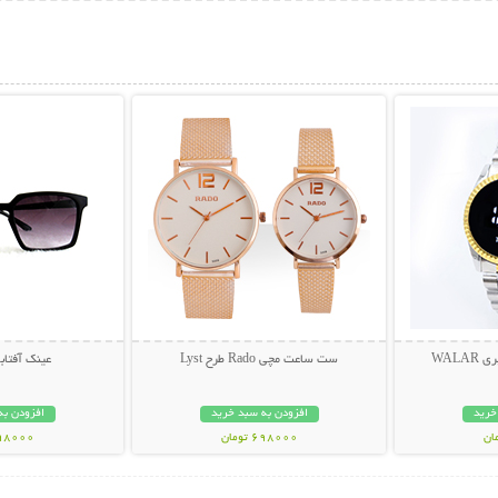
بیشتر
نمایش توضیحات بیشتر
نمایش توضی
WAL
ست ساعت مچی Rado طرح Lyst
عینک آفتابی muda
خرید
افزودن به سبد خرید
افزودن به
698000 تومان
298000 تو