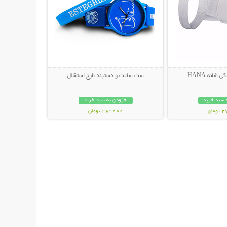
 شانه HANA
ست ساعت و دستبند طرح استقلال
 سبد خرید
افزودن به سبد خرید
مان
289000 تومان