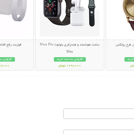
ر طرح رولکس
ساعت هوشمند و هندزفری بلوتوث W26 Pro
قوزبند رفع افتادگی
Max
خرید
افزودن به سبد خرید
افزودن به
1298000 تومان
278000 تو