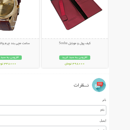
کیف پول و موبایل Sosha
ساعت مچی بند چرم والا
افزودن به سبد خرید
افزودن به سبد 
398000 تومان
348000 تومان
نـــظرات
نام
ایمیل