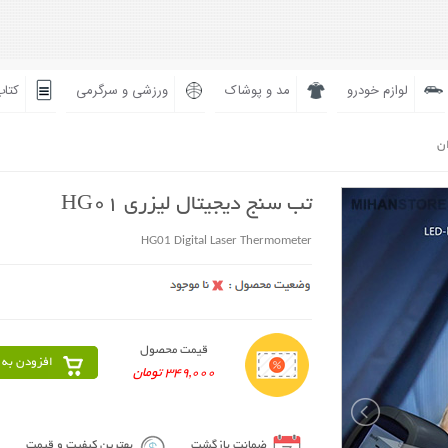
لوازم خودرو
مد و پوشاک
ورزشی و سرگرمی
کتاب
ان
تب سنج دیجیتال لیزری HG01
HG01 Digital Laser Thermometer
قیمت محصول
افزودن به 
349,000 تومان
ضمانت بازگشت
بهترین کیفیت و قیمت