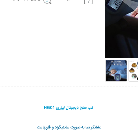
تب سنج دیجیتال لیزری HG01
نشانگر دما به صورت سانتیگراد و فارنهایت