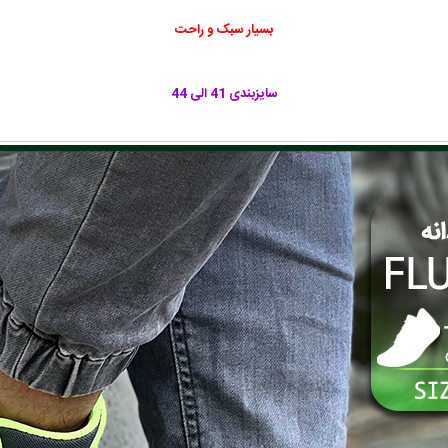
بسیار سبک و راحت
سایزبندی 41 الی 44