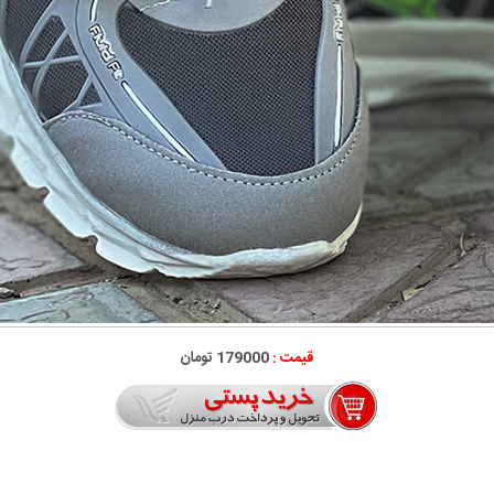
قیمت :
179000 تومان