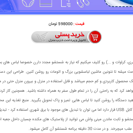
قیمت :
598000 تومان
ری، کراوات و ...) رو کثیف میکنیم که نیاز به شستشو مجدد دارن خصوصا لباس های ب
اعث میشه تا نتونین ماشین لباسشویی بزرگ و اتومات رو روشن کنین. طراحی این دستگ
س های تمیزی داشته باشین. مینی واش ULTRA SONIC یک محصول کاربردی و کم حجم میباشد و قابل استفاده در منزل و 
د کرد که به راحتی آن را در تمام طول سفر به همراه داشته باشید. همچنین کار کردن ب
قابل استفاده میباشد قابل استفاده با برق شهری (داخل محصول کابل USB قرار دارد اما می توان با تبدیل های موجود با
 شستشو و ثابت ماندن مینی واش می توانید از پلاستیک های مکنده چسبان داخل جعبه است