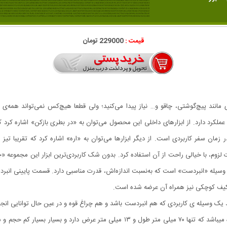
قیمت :
229000 تومان
ای مانند پیچ‌گوشتی، چاقو و… نیاز پیدا می‌کنید؛ ولی قطعا هیچ‌کس نمی‌تواند همه‌ی 
جموعه‌ابزار، بسیار کارآمد خواهد بود. این محصول ۷ ابزار با ۹ عملکرد دارد. از ابزارهای داخلی این محصول می‌توان به «
ان سفر کاربردی است. از دیگر ابزارها می‌توان به «اره» اشاره کرد که تقریبا تی
لزوم، با خیالی راحت از آن استفاده کرد. بدون شک کاربردی‌ترین ابزار این مجموعه 
ین وسیله «انبردست» است که به‌نسبت اندازه‌اش، قدرت مناسبی دارد. قسمت پایینی انبردس
، کیف کوچکی نیز همراه آن عرضه شده است.
 یک وسیله ی کاربردی که هم انبردست باشد و هم چراغ قوه و در عین حال توانایی انجام
انبردست تاشو چراغدار جیبی یک وسیله ی کاربردی چندین کاره میباشد که تنها ۷۰ میلی مت