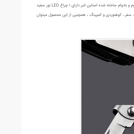
چراغ قوه ، چاقو ، اره ، پیچ گوشتی چهارسو ، پیچ گوشتی دوسو و دربازکن میباشدجنس این انبردست تماما از الیاژ فلزی ضد زنگ میباشد و بسیار مقاوم و بادوام ساخته شده استاین انبر دارای ۱ چراغ LED نور سفید
یری ، سفر ، کوهنوردی و کمپینگ ، همچنین از این محصول میتوان