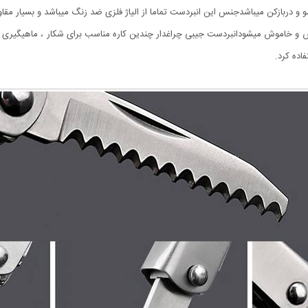
روش پیچی روش و خاموش میشودانبردست جیبی چراغدار چندین کاره مناسب برای شکار ، ماهیگ
اده کرد.