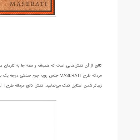
کالج از آن کفش‌هایی است که همیشه و همه جا به کار‌مان می
مردانه طرح MASERATI جنس رویه چرم صنع
زیبا‌تر شدن استایل کمک می‌نمایید. کفش کالج مردانه طرح MASERATI در سایز 41 تا 44 عرضه شده اند و قطعا از خرید آن با این کیفیت بالا و قیمت پایین احساس رضایت خواهید نمود.