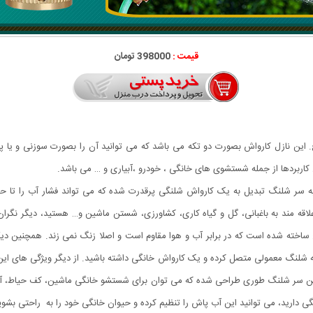
قیمت :
398000 تومان
د 9*2.5 سانتی‌متر و جنس برنج. این نازل کارواش بصورت دو تکه می باشد که می توانید آن را بصورت 
کاربردها از جمله شستشوی های خانگی ، خودرو ،آبیاری و … می باشد.
سر شلنگ تبدیل به یک کارواش شلنگی پرقدرت شده که می تواند فشار آب را تا حدود
د علاقه مند به باغبانی، گل و گیاه کاری، کشاورزی، شستن ماشین و… هستید، دیگر نگرا
خته شده است که در برابر آب و هوا مقاوم است و اصلا زنگ نمی زند. همچنین دیگر
شلنگ معمولی متصل کرده و یک کارواش خانگی داشته باشید. از دیگر ویژگی های این
ن سر شلنگ طوری طراحی شده که می توان برای شستشو خانگی ماشین، کف حیاط، آبیاری
ی دارید، می توانید این آب پاش را تنظیم کرده و حیوان خانگی خود را به راحتی بشوی