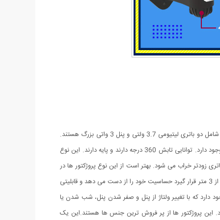
پروژکتور های خورشیدی طرح دوربین مدار بسته پروژکتور هایی هستند که حالت سیکوریتی دارند و حدودا بین 180 تا 200 وات نور تولید می کنند و شامل دو باتری لیتیومی 3.7 ولتی و پنل 3 واتی بزرگ هستند.
دوربین های به کار رفته در این پروژکتور ها 2 باتری هستند و کیفیت بالاتری دارند در صورتی که دوربین های موجود در بازار به صورت تک باتری نیز وجود دارد. توانایی تابش 360 درجه دارند و پایه دارند. این نوع
باتری زودتر خراب می شود. بهتر است از این نوع پروژکتور ها در
مکان های پر تردد استفاده شود. نور بسیار خوبی دارند و ارتفاع نصب آن ها بهتر است که بیش از 3 متر نباشد چرا که اگر سنسور PRD در ارتفاع بیش از 3 متر قرار گیرد حساسیت خود را از دست می دهد و قابلیتی
د دارد که با تغییر ولتاژ از پنل و صفر شدن پنل، شب شدن یا
. این پروژکتور ها از پر فروش ترین جنس ها هستند.این یک