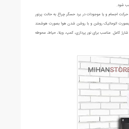
صب شود.
لت نوردهی (1-پرنور 2-نور متوسط 3-کم نور) دارای حسگر حرکتی که با حرکت اجسام و یا موجودات در برد حسگر چراغ به حالت پرنور
 شدن هوا بصورت اتوماتیک روشن و با روشن شدن هوا بصورت هوشمند
ی پر قدرت دارای پنل خورشیدی با کیفیت جهت شارژ باتری های داخلی. ضد آب با درجه IP67، زمان نور دهی 8 ساعت با شارژ کامل. مناسب برای نور پردازی، کمپ، ویلا، حیاط، محوطه