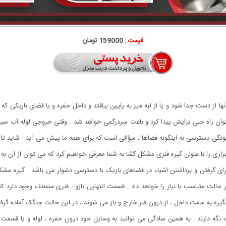
قیمت :
159000 تومان
ها از دست جدا شود و یا از لبه میز به پایین بیافتد و داخل حفره و یا فضای باریکی 
 نتوان راه حلی برایش پیدا کرد و باعث سردرگمی خواهد شد . وقتی خروجی لوله آب س
نگی دسترسی به اینگونه فضاها ، سؤالی است که برای همه ما پیش می آید . شاید تا 
بزاری را با عنوان گیره فنری مشکل گشا به شما معرفی خواهیم کرد که می توان از آن به ع
ای گرفتن و برداشتن اشیاء در فضاهای باریک با دسترسی دشوار می باشد . گیره مشکل
ر حالت متناسب با نیاز را خواهد داد . قسمت انتهایی بازو ، فنری منعطف وجود دار
تگیره به سمت داخل ، از درون فنر خارج و باز می شوند ، در این حالت چنگک آماده گرف
گه دارند . به همین سادگی می توانید به وسایل خود درون حفره ، لوله و یا قسمت ها