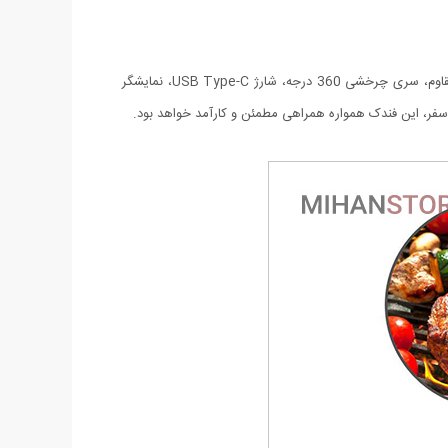
فندک شارژی ضد باد مدل پلاسمایی، ترکیبی از تکنولوژی، ایمنی و طراحی مدرن است. با قابلیت‌هایی همچون مقاومت در برابر باد، بدنه‌ی استیل مقاوم، سری چرخشی 360 درجه، شارژ USB Type-C، نمایشگر
در سفر، این فندک همواره همراهی مطمئن و کارآمد خواهد بود.