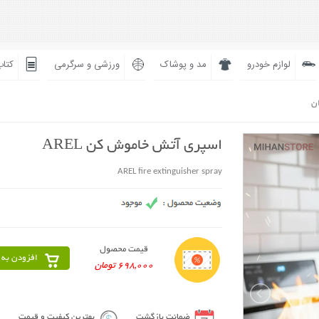
لوازم خودرو
مد و پوشاک
ورزشی و سرگرمی
کتاب
ان
اسپری آتش خاموش کن AREL
AREL fire extinguisher spray
قیمت محصول
افزودن به 
698,000 تومان
ضمانت بازگشت
بهترین کیفیت و قیمت