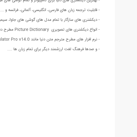
- بهترین دیکشنری های دنیا برای کامپیوتر و تمام گوشی های موبا
- قابلیت ترجمه زبان های فارسی، انگلیسی، آلمانی، فرانسه و ....
- دیکشنری های سازگار با تمام مدل های گوشی های جاوا، سیمبی
- انواع دیکشنری های تصویری Picture Dictionary مطرح دنیا ویژه کودکان شما
- نرم افزار های مطرح مترجم متن دنیا مانند Personal Translator Pro v14.0 و Power Translator v15.0 با - قابلیت ترجمه متن زبان های رایج و زنده دنیا به یکدیگر
- و صدها فرهنگ لغت ارزشمند دیگر برای تمام زبان ها ....