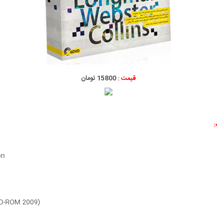
قیمت :
15800 تومان
:
on
 CD-ROM 2009)