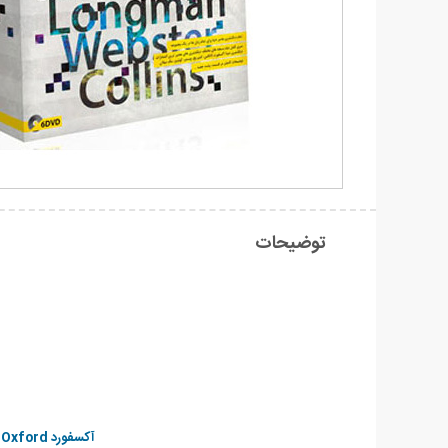
توضیحات
آکسفورد Oxford, لانگمن Longman , کمبریج Cambridge , وبستر Webster , کولینز Collins , مک میلان Macmillan