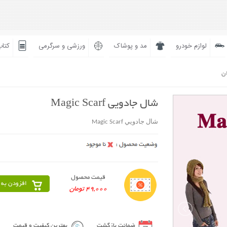
لوازم خودرو
مد و پوشاک
ورزشی و سرگرمی
کتاب
ان
شال جادويي Magic Scarf
شال جادويي Magic Scarf
قیمت محصول
افزودن به 
49,000 تومان
ضمانت بازگشت
بهترین کیفیت و قیمت