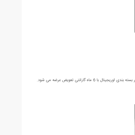
ساعت Casio Sport EF-554 یکی از جدیدترین مدل های عرضه شده شرکت Casio می باشد. این ساعت دارای روز شمار نیز می باشد و همچنین در بسته بندی اوریجینال با 6 ماه گارانتی تعویض عرضه می شود.