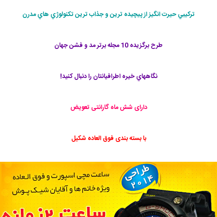
تركيبي حيرت انگيز از پيچيده ترين و جذاب ترين تكنولوژي هاي مدرن
طرح برگزيده 10 مجله برتر مد و فشن جهان
نگاههاي خيره اطرافيانتان را دنبال كنيد!
دارای شش ماه گارانتی تعویض
با بسته بندی فوق العاده شکیل