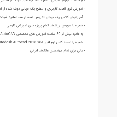
- 9 ساعت آموزش فارسی "صفر تا صد نرم افزار اتوکد" از آشنایی مقدماتی با ابزارها تا ساخت پروژه های حرفه ای
- آموزش فوق العاده کاربردی و سطح یک جهانی دوبله شده از اس
- آموزشهای کلاس یک جهانی تدریس شده توسط اساتید شرکت مع
- همراه با سورس ارزشمند تمام پروژه های آموزشی فارسی
- به علاوه بیش از 30 ساعت آموزش های تخصصی AutoCAD از شرکت های Lynda و Digital Tutors و InfiniteSkills به زبان انگلیسی ( 10 ساعت با زیر نویس انگلیسی )
- همراه با نسخه کامل نرم افزار Autodesk Autocad 2016 x64 - ویرایش 64 بیتی.
- عالی برای تمام مهندسین علاقمند ایرانی