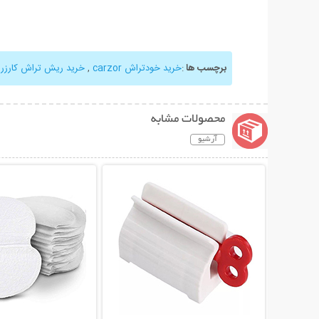
برچسب ها
:
خرید خودتراش carzor
,
خرید ریش تراش کارزر
,
محصولات مشابه
آرشیو
نمایش توضیحات بیشتر
نمایش توضیحات 