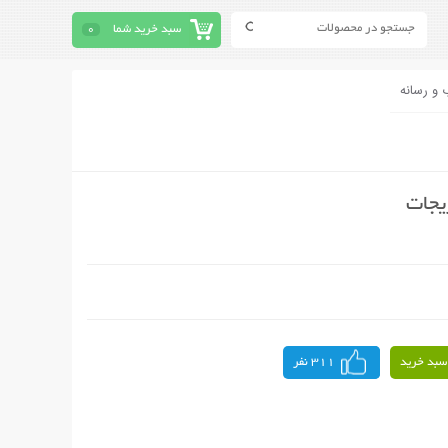
سبد خرید شما
0
 و رسانه
یجات
سبد خرید
311 نفر