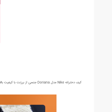
کیف دخترانه Nike مدل Doriana جنسی از برزنت با کیفیت بالا، دوخت تمیز و ظاهری زیبا دارد و دارای رنگ بندی سبز و سورمه ای و مشکی می باشد.