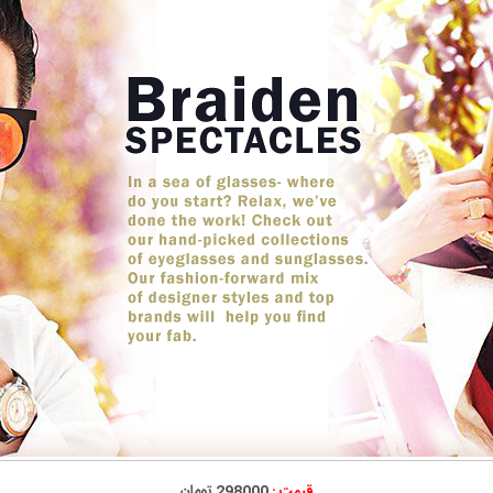
قیمت :
298000 تومان