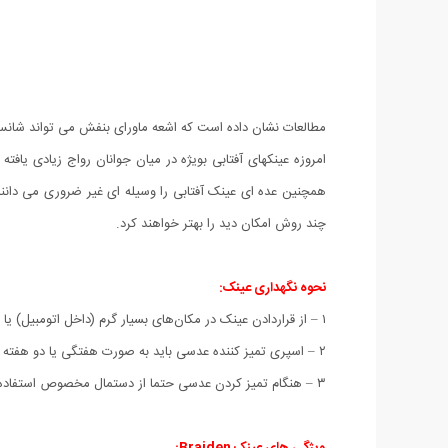
مطالعات نشان داده است که اشعه ماورای بنفش می تواند شانس
امروزه عینکهای آفتابی بویژه در میان جوانان رواج زیادی یاف
همچنین عده ای عینک آفتابی را وسیله ای غیر ضروری می دانند 
چند روش امکان دید را بهتر خواهند کرد.
نحوه نگهداری عینک:
۱ – از قراردادن عینک در مکان‌های بسیار گرم (داخل اتومبیل) یا بسیار سرد اجتناب کنید.
۲ – اسپری تمیز کننده عدسی باید به صورت هفتگی یا دو هفته یکبار استفاده شود. (استفاده بیش از حد سبب از بین رفتن لایه ضد یووی می‌شود.)
۳ – هنگام تمیز کردن عدسی حتما از دستمال مخصوص استفاده کنید و از آب دهان و ها کردن عدسی خودداری کنید زیرا مواد تشکیل دهنده بذاق دهان سبب از بین رفتن لایه‌های محافظ عدسی می‌شود.
ویژگی های عینک Braiden: