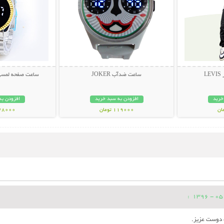
L
ساعت ضدآب JOKER
ساعت صفحه لمسی لاک
خرید
افزودن به سبد خرید
افزودن به
119000 تومان
448000 تو
:
ه دوست عزیز.