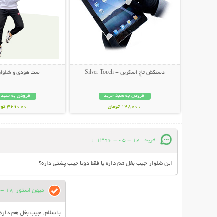
دستکش تاچ اسکرین - Silver Touch
ست هودی و شلوار EVIS
افزودن به سبد خرید
افزودن به سبد 
148000 تومان
369000 تومان
فريد
18 - 05 - 1396
:
اين شلوار جيب بغل هم داره يا فقط دوتا جيب پشتي داره؟
میهن استور
18 - 05 - 1396
با سلام. جیب بغل هم دار