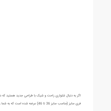
فری سایز (مناسب سایز 36 تا 46) عرضه شده است که به شما راحتی را در عین خوش استایل بودن هدیه می دهد.