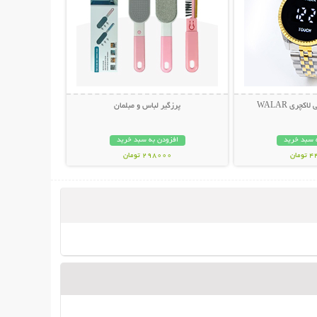
چری WALAR
پرزگیر لباس و مبلمان
 سبد خرید
افزودن به سبد خرید
مان
298000 تومان