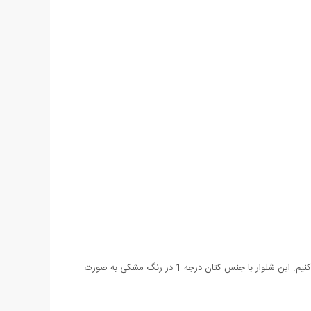
اگر به دنبال شلواری راحت و شیک با طراحی جدید هستید که در هر کجا بتوانید از آن استفاده کنید به شما شلوار اسلش طرح Volkan را پیشنهاد می کنیم. این شلوار با جنس کتان درجه 1 در رنگ مشکی به صورت