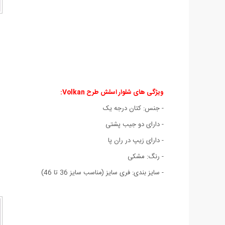
ویژگی های شلوار اسلش طرح Volkan:
- جنس: کتان درجه يک
- دارای دو جيب پشتی
- دارای زيپ در ران پا
- رنگ: مشکی
- سايز بندی: فری سايز (مناسب سايز 36 تا 46)