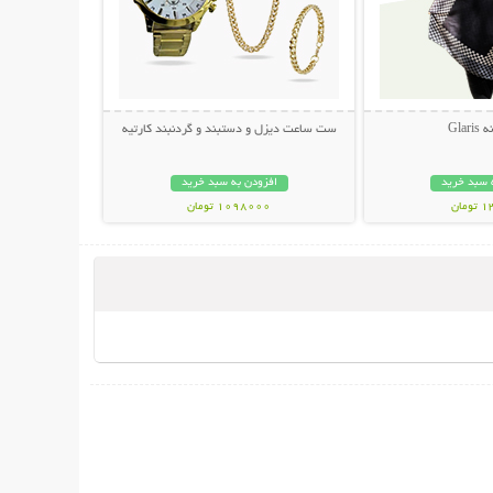
Glar
ست ساعت دیزل و دستبند و گردنبند کارتیه
 سبد خرید
افزودن به سبد خرید
مان
1098000 تومان