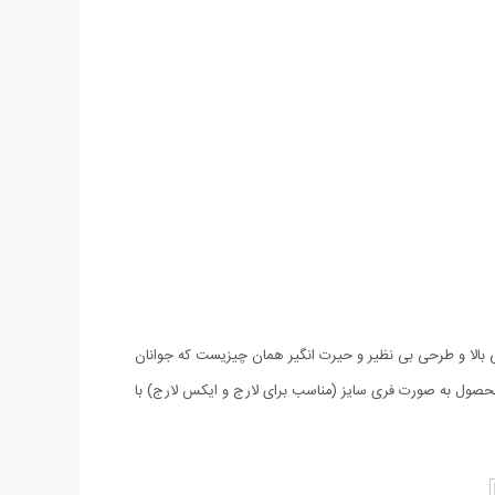
باس هایی هستند که علاوه بر شیکی و ظاهر فوق العاده کیفیت مناسب نیز داشته باشد. تی شرت سه بعدی Marbles با کیفیتی بالا و طرحی بی نظیر و حیرت انگیر همان چیزیست که جوانان
محصول به صورت فری سایز (مناسب برای لارج و ایکس لارج) با