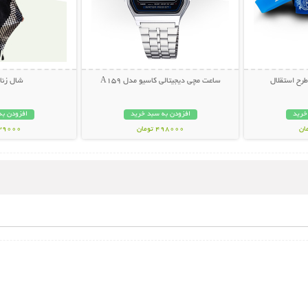
رح استقلال
ساعت مچی دیجیتالی کاسیو مدل A159
شال زنانه is
خرید
افزودن به سبد خرید
افزودن به
498000 تومان
139000 تو