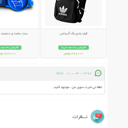
کیف بادی بگ آدیداس
ست ساعت و دستبند ط
افزودن به سبد خرید
افزودن به سبد 
498000 تومان
289000 تومان
:
Amir
10 - 03 - 1397
لطفا تی شرت سوپر من ، موجود کنید .
نـــظرات