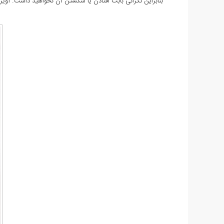
بنابراین نگرانی بابت افتادن یا شکستن آن نخواهید داشت. آویز ج