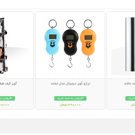
بیشتر
نمایش توضیحات بیشتر
نمایش توضی
 حالته
ترازو آویز دیجیتال مدل لبخند
آویز کیف طبق
خرید
افزودن به سبد خرید
افزودن به
398000 تومان
248000 تو