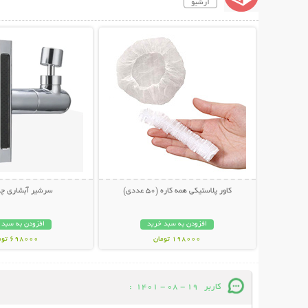
آرشیو
نمایش توضیحات بیشتر
نمایش توضیحات 
کاور پلاستیکی همه کاره (50 عددی)
سرشیر آبشاری چند
افزودن به سبد خرید
افزودن به سبد 
198000 تومان
698000 تومان
کاربر
19 - 08 - 1401
: