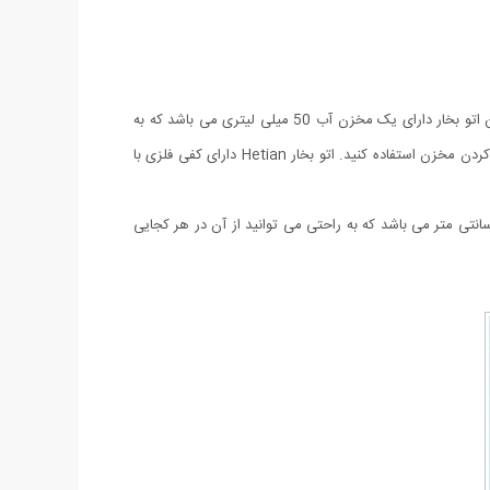
اتو بخار مسافرتی تاشو Hetian مدل CL- 258B دارای دسته تاشو 90 درجه می باشد که جایگذاری و حمل آن را در چمدان راحت تر کرده است. این اتو بخار دارای یک مخزن آب 50 میلی لیتری می باشد که به
راحتی از روی دسته جدا شده و می توانید آن را آب کنید. همچنین دارای یک پیمانه آب پلاستیکی مخصوص می باشد که می توانید از آن جهت آب کردن مخزن استفاده کنید. اتو بخار Hetian دارای کفی فلزی با
چرخان و مدرج روی بدنه جهت کنترل حرارت اتو تعبیه شده است. علاوه بر این سیم برق این اتو از جنس بسیار با کیفیت و طول 1 متر و 30 سانتی متر می باشد که به راحتی می توانید از آن در هر کجایی