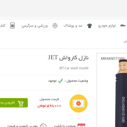
لوازم خودرو
مد و پوشاک
ورزشی و سرگرمی
کتاب
ان
نازل کارواش JET
JET Car wash nozzle
قیمت محصول
افزودن به 
598,000 تومان
ضمانت بازگشت
بهترین کیفیت و قیمت