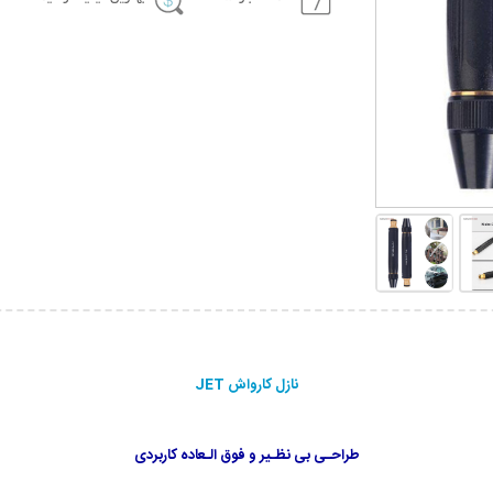
نازل کارواش JET
طراحـی بی نظـیر و فوق الـعاده کاربردی