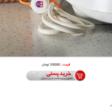
قیمت :
39000 تومان
ر