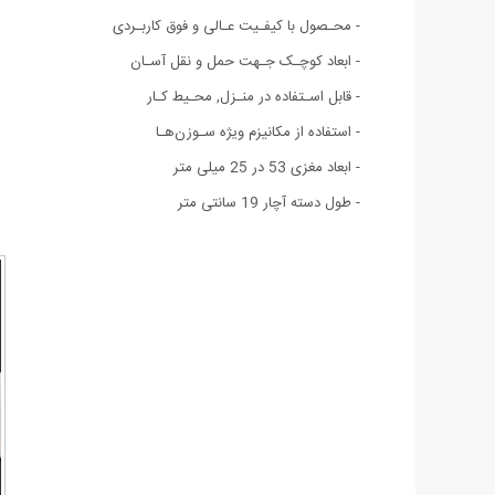
- محـصول با کیفـیت عـالی و فوق کاربـردی
- ابعاد کوچـک جـهت حمل و نقل آسـان
- قابل اسـتفاده در منـزل, محـیط کـار
- استفاده از مکانیزم ویژه سـوزن‌هـا
- ابعاد مغزی 53 در 25 میلی متر
- طول دسته آچار 19 سانتی متر