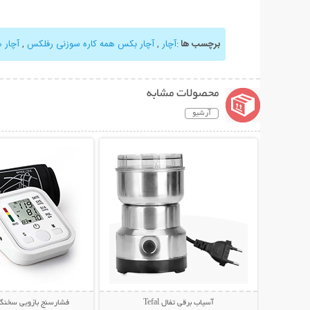
برچسب ها
:
آچار
,
آچار بکس همه کاره سوزنی رفلکس
,
آچار ه
محصولات مشابه
آرشیو
نمایش توضیحات بیشتر
نمایش توضیحات 
آسیاب برقی تفال Tefal
فشارسنج بازویی سخنگو m Style