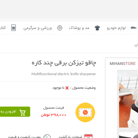
لوازم خودرو
مد و پوشاک
ورزشی و سرگرمی
کتاب
ان
چاقو تیزکن برقی چند کاره
Multifunctional electric knife sharpener
قیمت محصول
افزودن به 
398,000 تومان
ضمانت بازگشت
بهترین کیفیت و قیمت